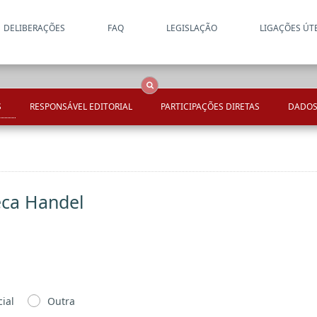
DELIBERAÇÕES
FAQ
LEGISLAÇÃO
LIGAÇÕES ÚT
Apenas resultados coincide
OCS
Entidades
Tudo
S
RESPONSÁVEL EDITORIAL
PARTICIPAÇÕES DIRETAS
DADOS
eca Handel
ial
Outra