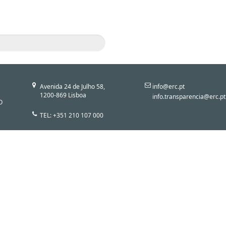
Avenida 24 de Julho 58,
info@erc.pt
1200-869 Lisboa
info.transparencia@erc.pt
O
TEL: +351 210 107 000