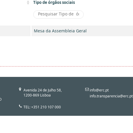
Tipo de órgãos sociais
Mesa da Assembleia Geral
Avenida 24 de Julho 58,
info@erc.pt
1200-869 Lisboa
info.transparencia@erc.pt
O
TEL: +351 210 107 000