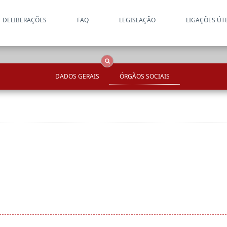
DELIBERAÇÕES
FAQ
LEGISLAÇÃO
LIGAÇÕES ÚT
Apenas resultados coincide
OCS
Entidades
Tudo
DADOS GERAIS
ÓRGÃOS SOCIAIS