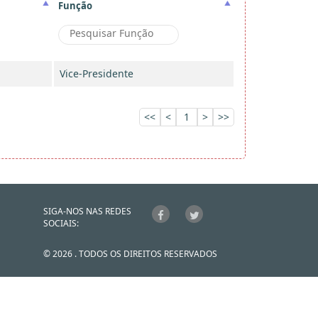
Função
Vice-Presidente
<<
<
1
>
>>
SIGA-NOS NAS REDES
SOCIAIS:
© 2026 . TODOS OS DIREITOS RESERVADOS