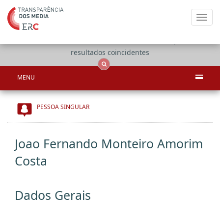
Toggl
navig
Apenas
OCS
Entidades
Tudo
resultados coincidentes
MENU
PESSOA SINGULAR
Joao Fernando Monteiro Amorim
Costa
Dados Gerais