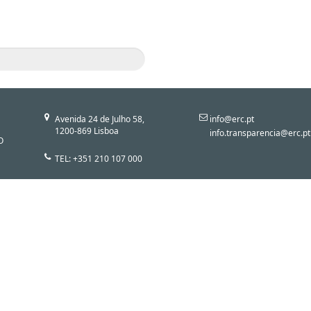
Avenida 24 de Julho 58,
info@erc.pt
1200-869 Lisboa
info.transparencia@erc.pt
O
TEL: +351 210 107 000