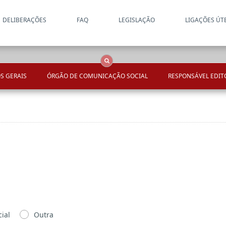
DELIBERAÇÕES
FAQ
LEGISLAÇÃO
LIGAÇÕES ÚT
Apenas resultados coincide
OCS
Entidades
Tudo
S GERAIS
ÓRGÃO DE COMUNICAÇÃO SOCIAL
RESPONSÁVEL EDIT
s
ial
Outra