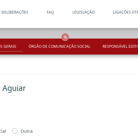
DELIBERAÇÕES
FAQ
LEGISLAÇÃO
LIGAÇÕES ÚT
Apenas resultados coincide
OCS
Entidades
Tudo
S GERAIS
ÓRGÃO DE COMUNICAÇÃO SOCIAL
RESPONSÁVEL EDIT
s Aguiar
ial
Outra