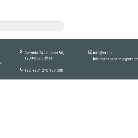
Avenida 24 de Julho 58,
info@erc.pt
1200-869 Lisboa
info.transparencia@erc.pt
O
TEL: +351 210 107 000