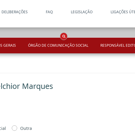
DELIBERAÇÕES
FAQ
LEGISLAÇÃO
LIGAÇÕES ÚT
Apenas resultados coincide
OCS
Entidades
Tudo
S GERAIS
ÓRGÃO DE COMUNICAÇÃO SOCIAL
RESPONSÁVEL EDIT
elchior Marques
ial
Outra