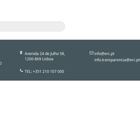
Avenida 24 de Julho 58,
info@erc.pt
1200-869 Lisboa
info.transparencia@erc.pt
O
TEL: +351 210 107 000