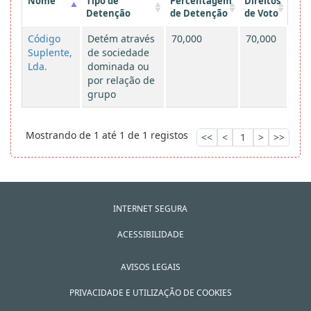
Nome
Tipo de
Percentagem
Direitos
Detenção
de Detenção
de Voto
Código
Detém através
70,000
70,000
Suplente,
de sociedade
Lda.
dominada ou
por relação de
grupo
Mostrando de 1 até 1 de 1 registos
<<
<
1
>
>>
INTERNET SEGURA
ACESSIBILIDADE
AVISOS LEGAIS
PRIVACIDADE E UTILIZAÇÃO DE COOKIES