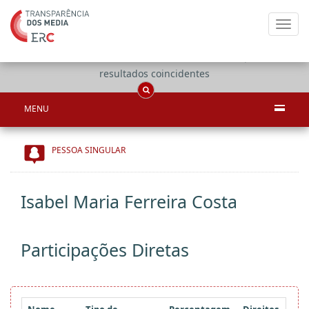
Toggl
navig
Apenas
OCS
Entidades
Tudo
resultados coincidentes
MENU
PESSOA SINGULAR
Isabel Maria Ferreira Costa
Participações Diretas