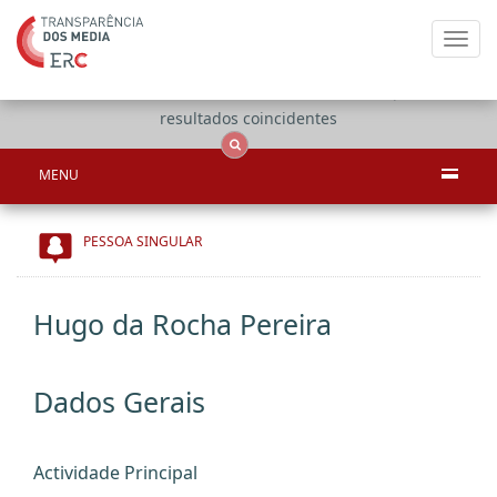
Toggl
navig
Apenas
OCS
Entidades
Tudo
resultados coincidentes
MENU
PESSOA SINGULAR
Hugo da Rocha Pereira
Dados Gerais
Actividade Principal