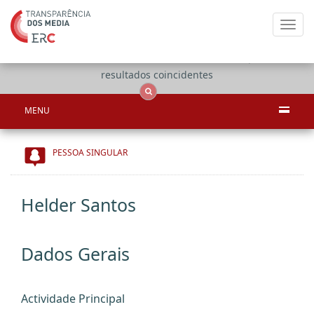
Toggl
navig
Apenas
OCS
Entidades
Tudo
resultados coincidentes
MENU
PESSOA SINGULAR
Helder Santos
Dados Gerais
Actividade Principal