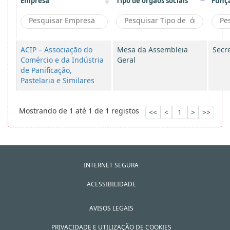
Empresa
Tipo de órgãos sociais
Funç
ACIP – Associação do
Mesa da Assembleia
Secre
Comércio e da Indústria
Geral
de Panificação,
Pastelaria e Similares
Mostrando de 1 até 1 de 1 registos
<<
<
1
>
>>
INTERNET SEGURA
ACESSIBILIDADE
AVISOS LEGAIS
PRIVACIDADE E UTILIZAÇÃO DE COOKIES