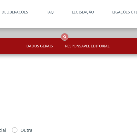
DELIBERAÇÕES
FAQ
LEGISLAÇÃO
LIGAÇÕES ÚT
Apenas resultados coincide
OCS
Entidades
Tudo
DADOS GERAIS
RESPONSÁVEL EDITORIAL
ial
Outra