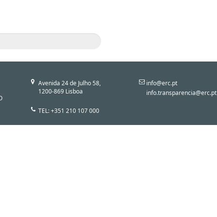
Avenida 24 de Julho 58,
info@erc.pt
1200-869 Lisboa
info.transparencia@erc.pt
O
TEL: +351 210 107 000