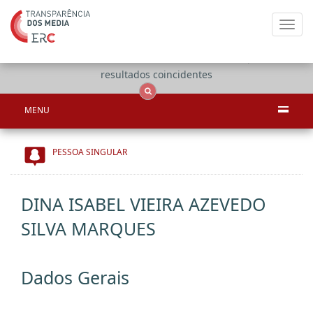
Toggl
navig
Apenas
OCS
Entidades
Tudo
resultados coincidentes
MENU
PESSOA SINGULAR
DINA ISABEL VIEIRA AZEVEDO
SILVA MARQUES
Dados Gerais