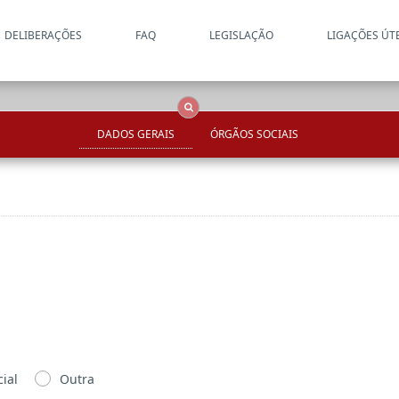
DELIBERAÇÕES
FAQ
LEGISLAÇÃO
LIGAÇÕES ÚT
Apenas resultados coincide
OCS
Entidades
Tudo
DADOS GERAIS
ÓRGÃOS SOCIAIS
ial
Outra