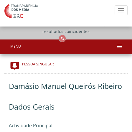
Toggl
navig
Apenas
OCS
Entidades
Tudo
resultados coincidentes
MENU
PESSOA SINGULAR
Damásio Manuel Queirós Ribeiro
Dados Gerais
Actividade Principal