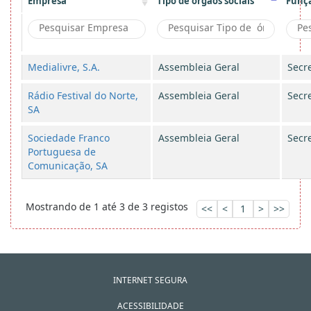
Empresa
Tipo de órgãos sociais
Funç
Medialivre, S.A.
Assembleia Geral
Secre
Rádio Festival do Norte,
Assembleia Geral
Secre
SA
Sociedade Franco
Assembleia Geral
Secre
Portuguesa de
Comunicação, SA
Mostrando de 1 até 3 de 3 registos
<<
<
1
>
>>
INTERNET SEGURA
ACESSIBILIDADE