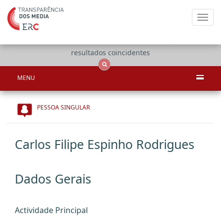
Toggl
navig
Apenas
OCS
Entidades
Tudo
resultados coincidentes
MENU
PESSOA SINGULAR
Carlos Filipe Espinho Rodrigues
Dados Gerais
Actividade Principal