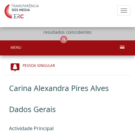
Toggl
navig
Apenas
OCS
Entidades
Tudo
resultados coincidentes
MENU
PESSOA SINGULAR
Carina Alexandra Pires Alves
Dados Gerais
Actividade Principal