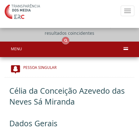
Toggl
navig
Apenas
OCS
Entidades
Tudo
resultados coincidentes
MENU
PESSOA SINGULAR
Célia da Conceição Azevedo das
Neves Sá Miranda
Dados Gerais