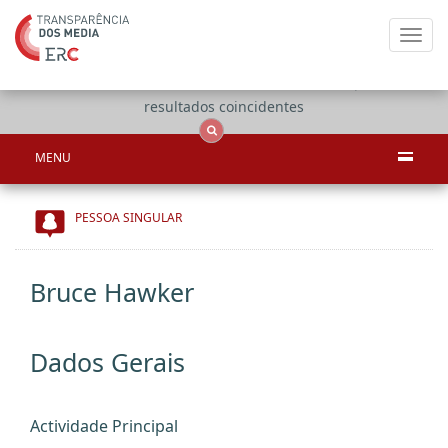
Toggl
navig
Apenas
OCS
Entidades
Tudo
resultados coincidentes
MENU
PESSOA SINGULAR
Bruce Hawker
Dados Gerais
Actividade Principal