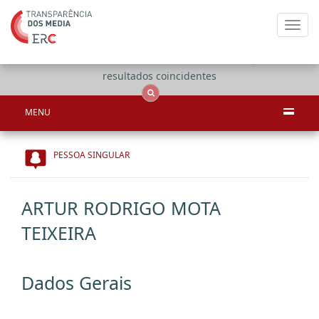
Toggl
navig
Apenas
OCS
Entidades
Tudo
resultados coincidentes
MENU
PESSOA SINGULAR
ARTUR RODRIGO MOTA
TEIXEIRA
Dados Gerais