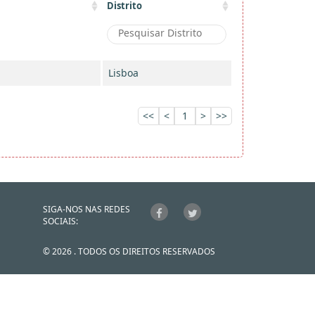
Distrito
Lisboa
<<
<
1
>
>>
SIGA-NOS NAS REDES
SOCIAIS:
© 2026 . TODOS OS DIREITOS RESERVADOS