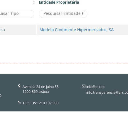
Entidade Proprietária
nsa
Modelo Continente Hipermercados, SA
Avenida 24 de Julho 58,
info@erc.pt
1200-869 Lisboa
info.transparencia@erc.pt
O
TEL: +351 210 107 000