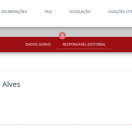
DELIBERAÇÕES
FAQ
LEGISLAÇÃO
LIGAÇÕES ÚT
Apenas resultados coincide
OCS
Entidades
Tudo
DADOS GERAIS
RESPONSÁVEL EDITORIAL
 Alves