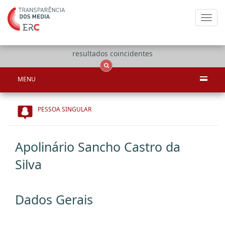
Toggl
navig
Apenas
OCS
Entidades
Tudo
resultados coincidentes
MENU
PESSOA SINGULAR
Apolinário Sancho Castro da
Silva
Dados Gerais