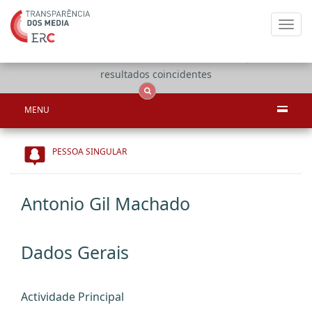
Toggl
navig
Apenas
OCS
Entidades
Tudo
resultados coincidentes
MENU
PESSOA SINGULAR
Antonio Gil Machado
Dados Gerais
Actividade Principal