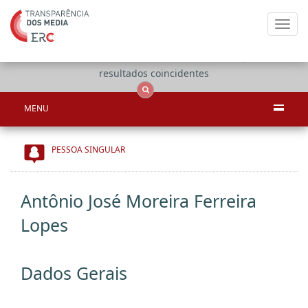
Toggl
navig
Apenas
OCS
Entidades
Tudo
resultados coincidentes
MENU
PESSOA SINGULAR
Antônio José Moreira Ferreira
Lopes
Dados Gerais