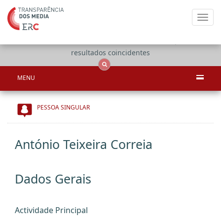
Toggl
navig
Apenas
OCS
Entidades
Tudo
resultados coincidentes
MENU
PESSOA SINGULAR
António Teixeira Correia
Dados Gerais
Actividade Principal