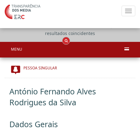
Toggl
navig
Apenas
OCS
Entidades
Tudo
resultados coincidentes
MENU
PESSOA SINGULAR
António Fernando Alves
Rodrigues da Silva
Dados Gerais