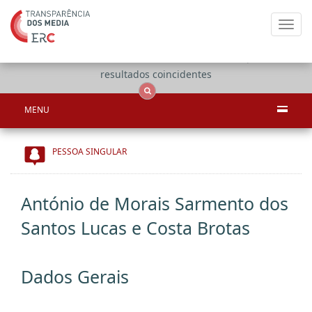
Toggl
navig
Apenas
OCS
Entidades
Tudo
resultados coincidentes
MENU
PESSOA SINGULAR
António de Morais Sarmento dos
Santos Lucas e Costa Brotas
Dados Gerais