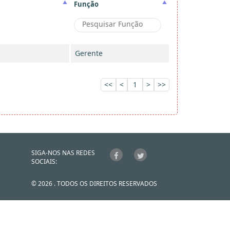
Função
Gerente
<<
<
1
>
>>
SIGA-NOS NAS REDES
SOCIAIS:
© 2026 . TODOS OS DIREITOS RESERVADOS