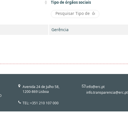
Tipo de órgãos sociais
Gerência
Avenida 24 de Julho 58,
info@erc.pt
1200-869 Lisboa
info.transparencia@erc.pt
O
TEL: +351 210 107 000