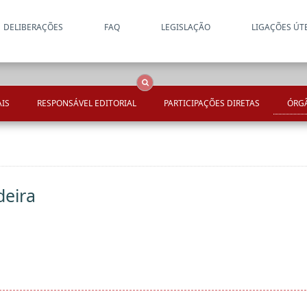
DELIBERAÇÕES
FAQ
LEGISLAÇÃO
LIGAÇÕES ÚT
Apenas resultados coincide
OCS
Entidades
Tudo
IS
RESPONSÁVEL EDITORIAL
PARTICIPAÇÕES DIRETAS
ÓRGÃ
deira