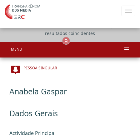
Toggl
navig
Apenas
OCS
Entidades
Tudo
resultados coincidentes
MENU
PESSOA SINGULAR
Anabela Gaspar
Dados Gerais
Actividade Principal