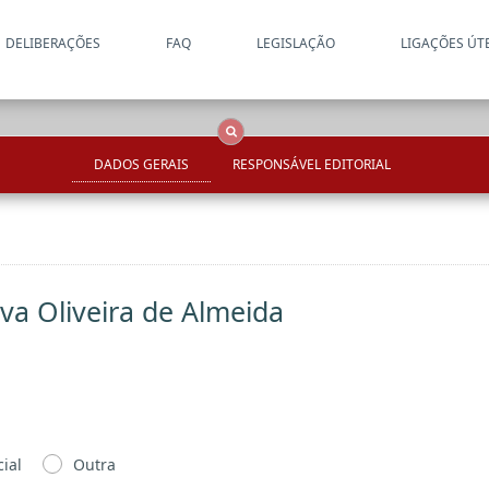
DELIBERAÇÕES
FAQ
LEGISLAÇÃO
LIGAÇÕES ÚT
Apenas resultados coincide
OCS
Entidades
Tudo
DADOS GERAIS
RESPONSÁVEL EDITORIAL
va Oliveira de Almeida
ial
Outra