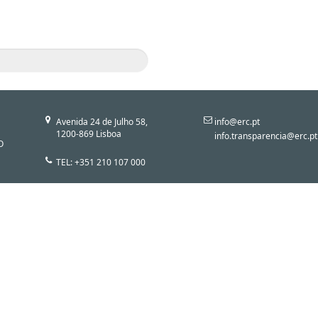
Avenida 24 de Julho 58,
info@erc.pt
1200-869 Lisboa
info.transparencia@erc.pt
O
TEL: +351 210 107 000