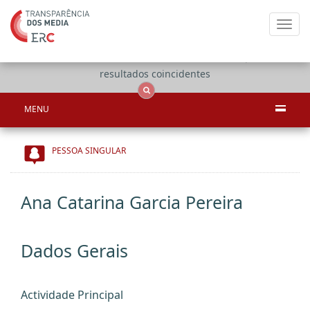
Toggl
navig
Apenas
OCS
Entidades
Tudo
resultados coincidentes
MENU
PESSOA SINGULAR
Ana Catarina Garcia Pereira
Dados Gerais
Actividade Principal