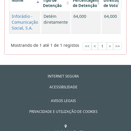
Nome
Tipo de
Percentagem
Direitos
Detenção
de Detenção
de Voto
Inforádio -
Detém
64,000
64,000
Comunicação
diretamente
Social, S.A.
Mostrando de 1 até 1 de 1 registos
<<
<
1
>
>>
INTERNET SEGURA
ACESSIBILIDADE
AVISOS LEGAIS
PRIVACIDADE E UTILIZAÇÃO DE COOKIES