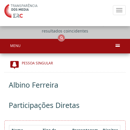
Toggl
navig
Apenas
OCS
Entidades
Tudo
resultados coincidentes
MENU
PESSOA SINGULAR
Albino Ferreira
Participações Diretas