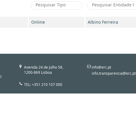
Online
Albino Ferreira
Avenida 24 de Julho 58,
info@erc.pt
1200-869 Lisboa
info.transparencia@erc.pt
O
TEL: +351 210 107 000