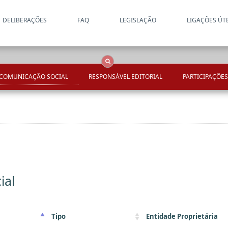
DELIBERAÇÕES
FAQ
LEGISLAÇÃO
LIGAÇÕES ÚT
Apenas resultados coincide
OCS
Entidades
Tudo
 COMUNICAÇÃO SOCIAL
RESPONSÁVEL EDITORIAL
PARTICIPAÇÕES
ial
Tipo
Entidade Proprietária