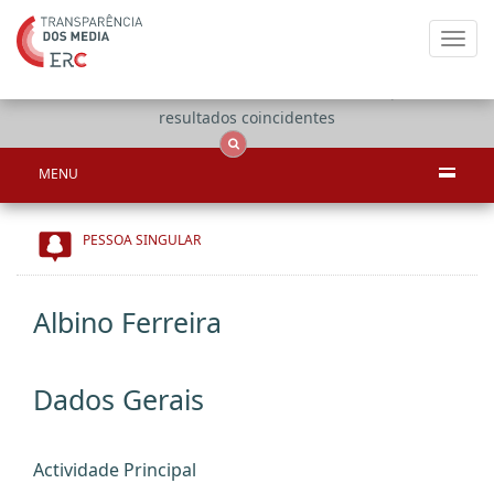
Toggl
navig
Apenas
OCS
Entidades
Tudo
resultados coincidentes
MENU
PESSOA SINGULAR
Albino Ferreira
Dados Gerais
Actividade Principal