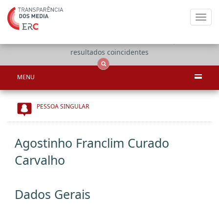
Toggl
navig
Apenas
OCS
Entidades
Tudo
resultados coincidentes
MENU
PESSOA SINGULAR
Agostinho Franclim Curado
Carvalho
Dados Gerais