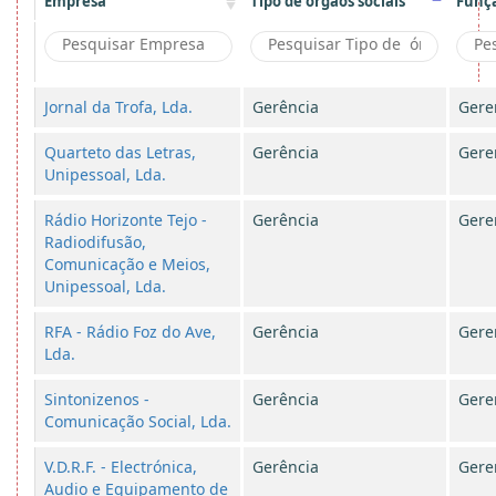
Empresa
Tipo de órgãos sociais
Funç
Jornal da Trofa, Lda.
Gerência
Gere
Quarteto das Letras,
Gerência
Gere
Unipessoal, Lda.
Rádio Horizonte Tejo -
Gerência
Gere
Radiodifusão,
Comunicação e Meios,
Unipessoal, Lda.
RFA - Rádio Foz do Ave,
Gerência
Gere
Lda.
Sintonizenos -
Gerência
Gere
Comunicação Social, Lda.
V.D.R.F. - Electrónica,
Gerência
Gere
Audio e Equipamento de