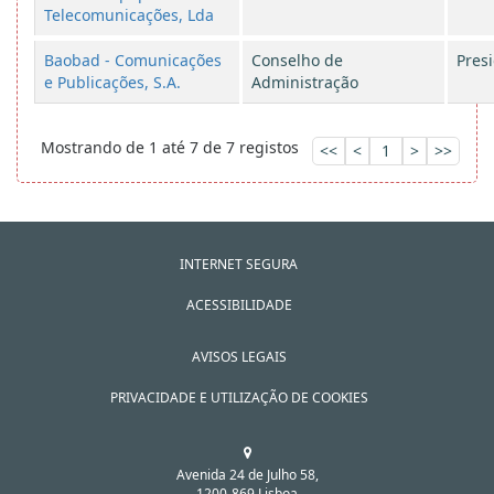
Telecomunicações, Lda
Baobad - Comunicações
Conselho de
Pres
e Publicações, S.A.
Administração
Mostrando de 1 até 7 de 7 registos
<<
<
1
>
>>
INTERNET SEGURA
ACESSIBILIDADE
AVISOS LEGAIS
PRIVACIDADE E UTILIZAÇÃO DE COOKIES
Avenida 24 de Julho 58,
1200-869 Lisboa