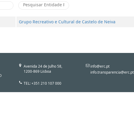
Grupo Recreativo e Cultural de Castelo de Neiva
Avenida 24 de Julho 58,
info@erc.pt
1200-869 Lisboa
info.transparencia@erc.pt
O
TEL: +351 210 107 000