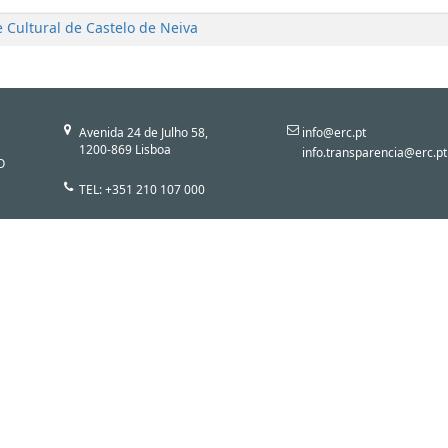
 Cultural de Castelo de Neiva
Avenida 24 de Julho 58,
info@erc.pt
1200-869 Lisboa
info.transparencia@erc.pt
O
TEL: +351 210 107 000