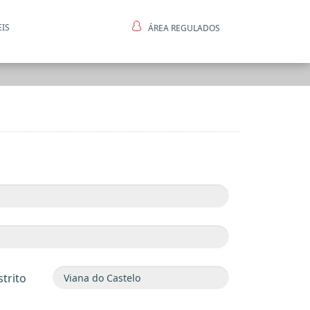
EIS
ÁREA REGULADOS
ntes
strito