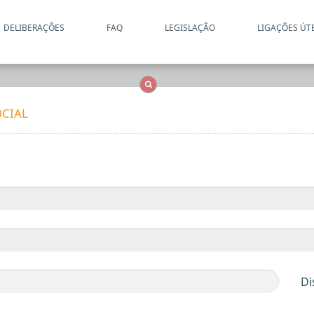
DELIBERAÇÕES
FAQ
LEGISLAÇÃO
LIGAÇÕES ÚT
Apenas resultados coincide
OCS
Entidades
Tudo
CIAL
Di