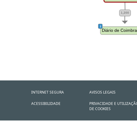
1,200
 i 
Diário de Coimbra
INTERNET SEGURA
AVISOS LEGAIS
ACESSIBILIDADE
PRIVACIDADE E UTILIZAÇÃ
DE COOKIES