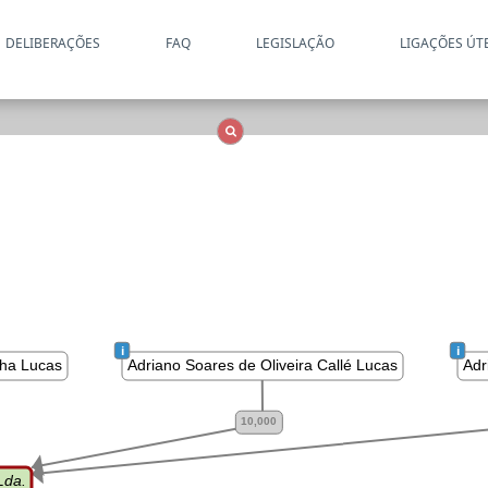
DELIBERAÇÕES
FAQ
LEGISLAÇÃO
LIGAÇÕES ÚT
Apenas resultados coincide
OCS
Entidades
Tudo
 i 
 i 
＋
＋
nha Lucas
Adriano Soares de Oliveira Callé Lucas
Adr
10,000
Lda.