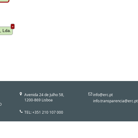
＋
, Lda.
Avenida 24 de Julho 58,
info@erc.pt
1200-869 Lisboa
info.transparencia@erc.pt
O
TEL: +351 210 107 000