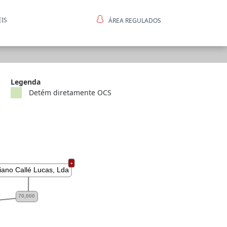
EIS
ÁREA REGULADOS
ntes
Legenda
Detém diretamente OCS
＋
iano Callé Lucas, Lda
70,000