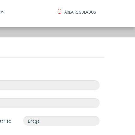
EIS
ÁREA REGULADOS
ntes
strito