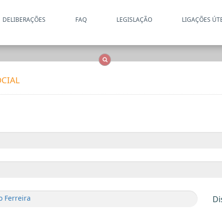
DELIBERAÇÕES
FAQ
LEGISLAÇÃO
LIGAÇÕES ÚT
Apenas resultados coincide
OCS
Entidades
Tudo
CIAL
o Ferreira
Di