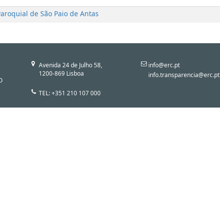
Paroquial de São Paio de Antas
Avenida 24 de Julho 58,
info@erc.pt
1200-869 Lisboa
info.transparencia@erc.pt
O
TEL: +351 210 107 000