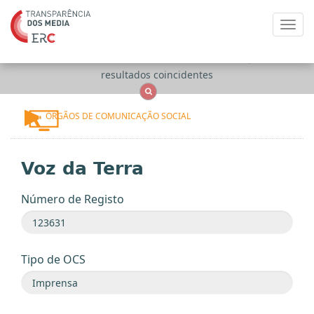
Toggl
navig
Apenas
OCS
Entidades
Tudo
resultados coincidentes
ÓRGÃOS DE COMUNICAÇÃO SOCIAL
Voz da Terra
Número de Registo
Tipo de OCS