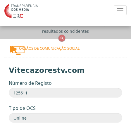
Toggl
navig
Apenas
OCS
Entidades
Tudo
resultados coincidentes
ÓRGÃOS DE COMUNICAÇÃO SOCIAL
Vitecazorestv.com
Número de Registo
Tipo de OCS