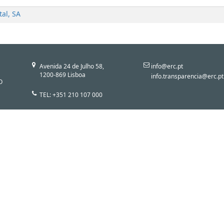
tal, SA
Avenida 24 de Julho 58,
info@erc.pt
1200-869 Lisboa
info.transparencia@erc.pt
O
TEL: +351 210 107 000