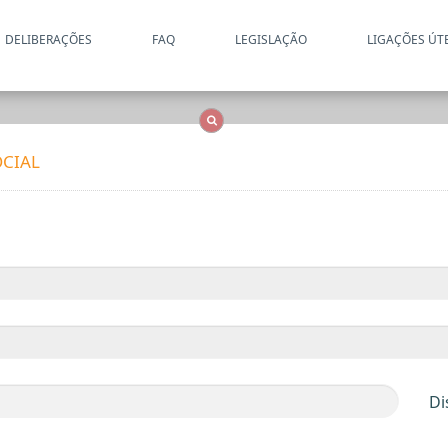
DELIBERAÇÕES
FAQ
LEGISLAÇÃO
LIGAÇÕES ÚT
Apenas resultados coincide
OCS
Entidades
Tudo
CIAL
Di