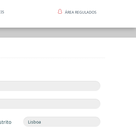
EIS
ÁREA REGULADOS
ntes
strito