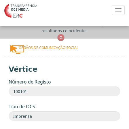
Toggl
navig
Apenas
OCS
Entidades
Tudo
resultados coincidentes
ÓRGÃOS DE COMUNICAÇÃO SOCIAL
Vértice
Número de Registo
Tipo de OCS