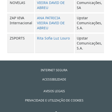
NOVELAS
VIEIRA DAVID DE
Comunicações,
ABREU
SA
ZAP VIVA
ANA PATRICIA
Upstar
Internacional
VIEIRA DAVID DE
Comunicações,
ABREU
S.A.
ZSPORTS
Rita Sofia Luz Louro
Upstar
Comunicações,
S.A.
INTERNET SEGURA
ACESSIBILIDADE
AVISOS LEGAIS
PRIVACIDADE E UTILIZAÇÃO DE COOKIES