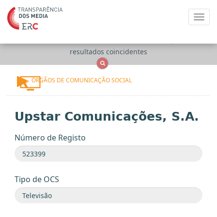
Toggl
navig
Apenas
OCS
Entidades
Tudo
resultados coincidentes
ÓRGÃOS DE COMUNICAÇÃO SOCIAL
Upstar Comunicações, S.A.
Número de Registo
Tipo de OCS