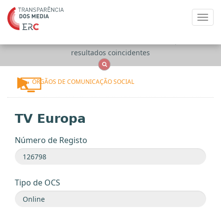
Toggl
navig
Apenas
OCS
Entidades
Tudo
resultados coincidentes
ÓRGÃOS DE COMUNICAÇÃO SOCIAL
TV Europa
Número de Registo
Tipo de OCS