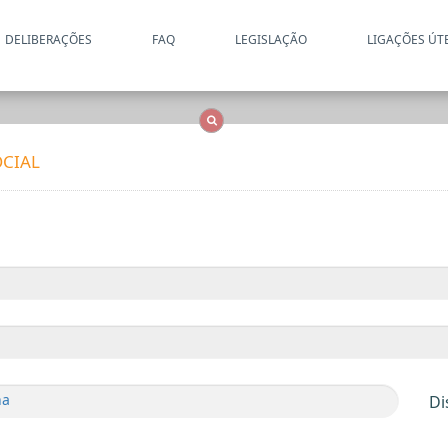
DELIBERAÇÕES
FAQ
LEGISLAÇÃO
LIGAÇÕES ÚT
Apenas resultados coincide
OCS
Entidades
Tudo
CIAL
ha
Di