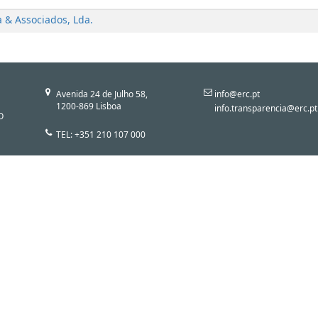
a & Associados, Lda.
Avenida 24 de Julho 58,
info@erc.pt
1200-869 Lisboa
info.transparencia@erc.pt
O
TEL: +351 210 107 000