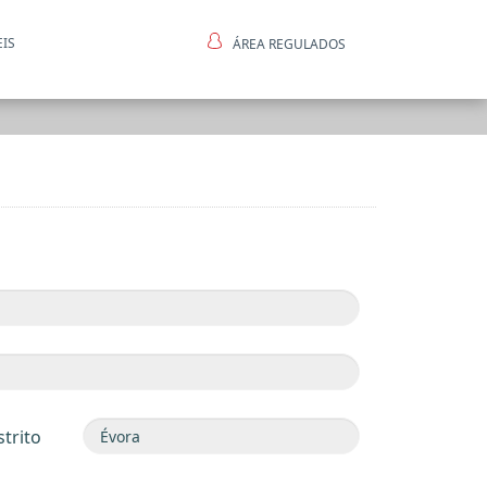
EIS
ÁREA REGULADOS
ntes
strito