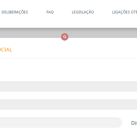
DELIBERAÇÕES
FAQ
LEGISLAÇÃO
LIGAÇÕES ÚT
Apenas resultados coincide
OCS
Entidades
Tudo
CIAL
Di