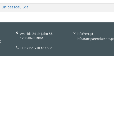
 Unipessoal, Lda.
Avenida 24 de Julho 58,
info@erc.pt
1200-869 Lisboa
info.transparencia@erc.pt
O
TEL: +351 210 107 000