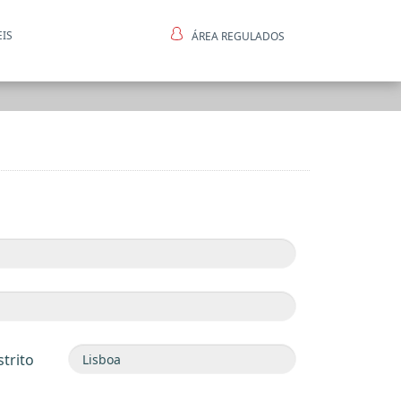
EIS
ÁREA REGULADOS
ntes
strito