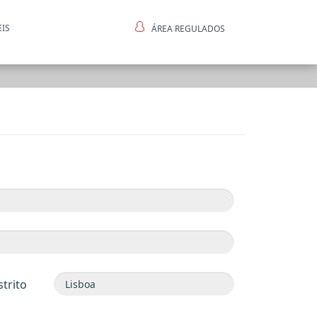
EIS
ÁREA REGULADOS
ntes
strito