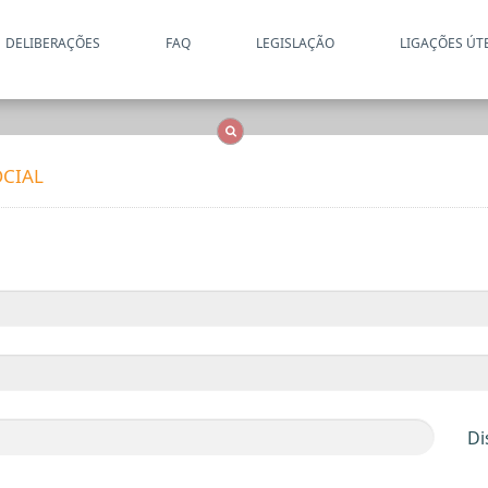
DELIBERAÇÕES
FAQ
LEGISLAÇÃO
LIGAÇÕES ÚT
Apenas resultados coincide
OCS
Entidades
Tudo
CIAL
Di