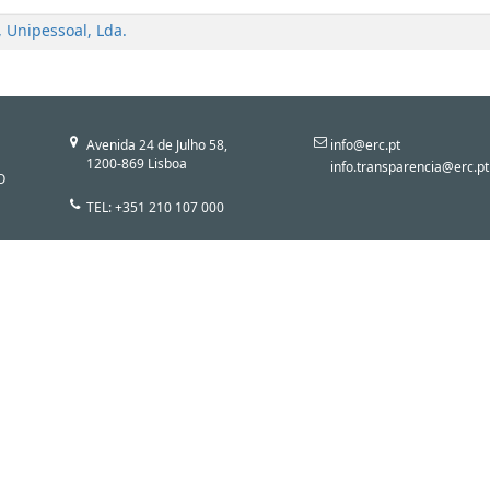
 Unipessoal, Lda.
Avenida 24 de Julho 58,
info@erc.pt
1200-869 Lisboa
info.transparencia@erc.pt
O
TEL: +351 210 107 000