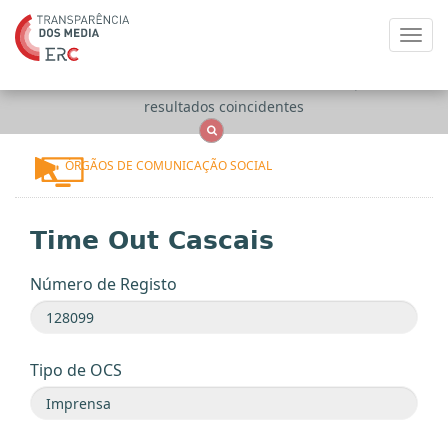
Toggl
navig
Apenas
OCS
Entidades
Tudo
resultados coincidentes
ÓRGÃOS DE COMUNICAÇÃO SOCIAL
Time Out Cascais
Número de Registo
Tipo de OCS